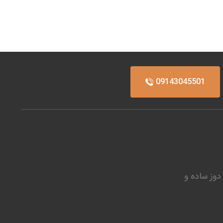
09143045501
دوز ساده و