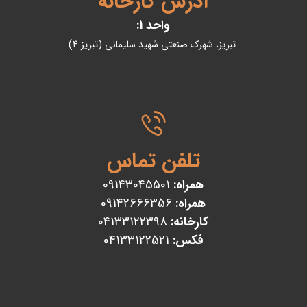
آدرس کارخانه
واحد 1:
تبریز، شهرک صنعتی شهید سلیمانی (تبریز 4)
تلفن تماس
همراه:
09143045501
همراه:
09142666356
کارخانه:
04133122398
فکس:
04133122521