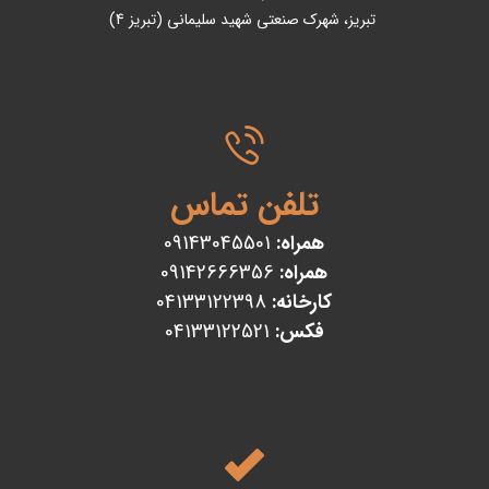
تبریز، شهرک صنعتی شهید سلیمانی (تبریز 4)
تلفن تماس
همراه:
09143045501
همراه:
09142666356
کارخانه:
04133122398
فکس:
04133122521