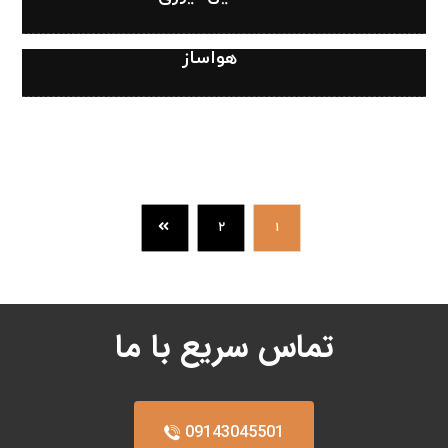
هواساز
۲
۱
تماس سریع با ما
09143045501