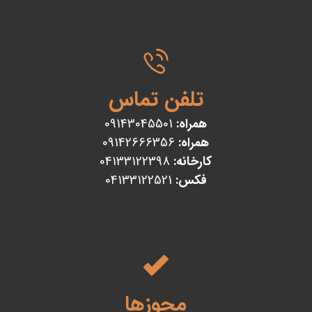
تلفن تماس
همراه:
09143045501
همراه:
09142666356
کارخانه:
04133122398
فکس:
04133122521
مجوزها