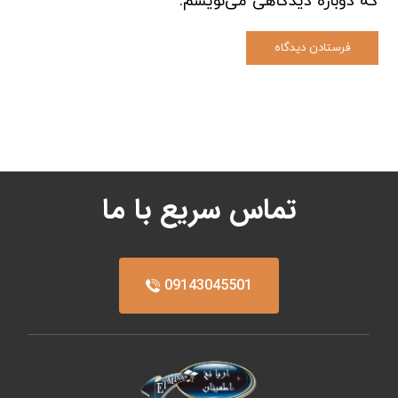
که دوباره دیدگاهی می‌نویسم.
فرستادن دیدگاه
تماس سریع با ما
09143045501