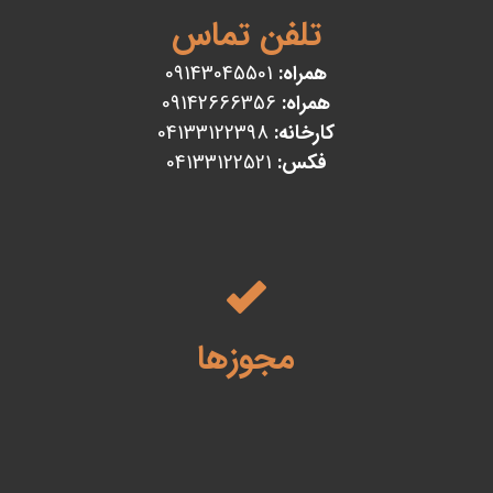
تلفن تماس
همراه:
09143045501
همراه:
09142666356
کارخانه:
04133122398
فکس:
04133122521
مجوزها