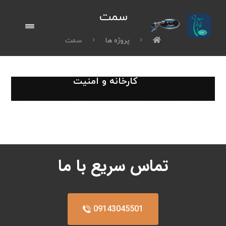
سمت
پروژه ها
سمت
کارخانه و امنیت
تماس سریع با ما
09143045501