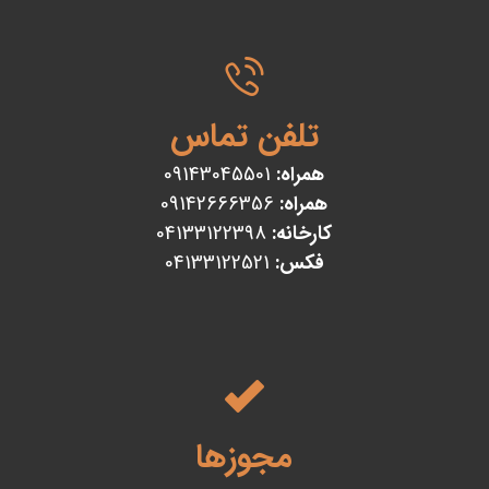
تلفن تماس
همراه:
09143045501
همراه:
09142666356
کارخانه:
04133122398
فکس:
04133122521
مجوزها