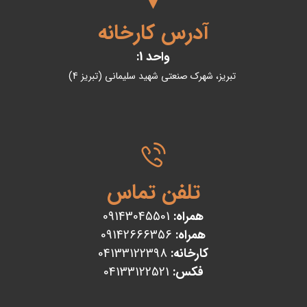
آدرس کارخانه
واحد 1:
تبریز، شهرک صنعتی شهید سلیمانی (تبریز 4)
تلفن تماس
همراه:
09143045501
همراه:
09142666356
کارخانه:
04133122398
فکس:
04133122521