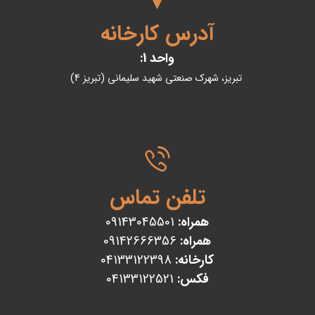
آدرس کارخانه
واحد 1:
تبریز، شهرک صنعتی شهید سلیمانی (تبریز 4)
تلفن تماس
همراه:
09143045501
همراه:
09142666356
کارخانه:
04133122398
فکس:
04133122521