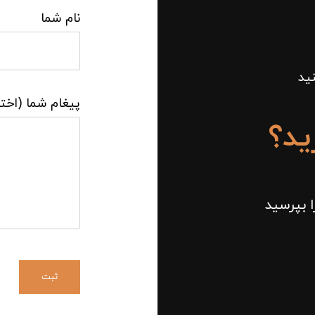
نام شما
ید
پیغام شما (اختی
ید؟
ا بپرسید
ثبت