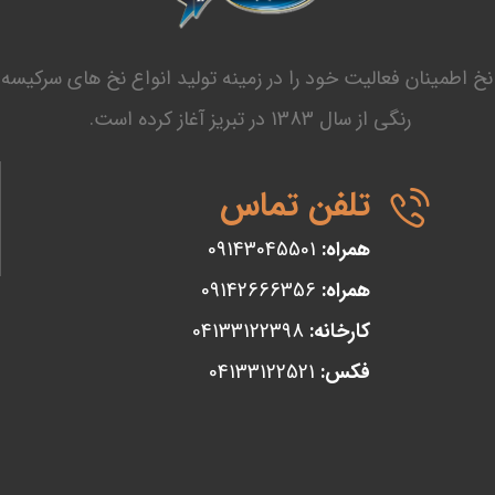
ا نخ اطمینان فعالیت خود را در زمینه تولید انواع نخ های سرکیسه 
رنگی از سال 1383 در تبریز آغاز کرده است.
تلفن تماس
همراه:
09143045501
همراه:
09142666356
کارخانه:
04133122398
فکس:
04133122521