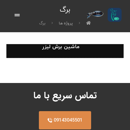
برگ
پروژه ها
برگ
ماشین برش لیزر
تماس سریع با ما
09143045501