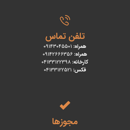
تلفن تماس
همراه:
09143045501
همراه:
09142666356
کارخانه:
04133122398
فکس:
04133122521
مجوزها